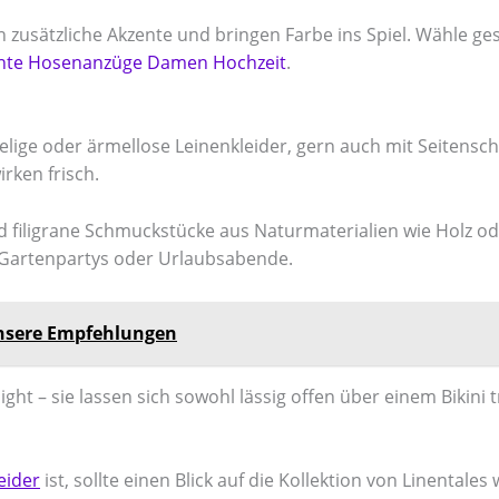
n zusätzliche Akzente und bringen Farbe ins Spiel. Wähle 
nte Hosenanzüge Damen Hochzeit
.
lige oder ärmellose Leinenkleider, gern auch mit Seitenschl
rken frisch.
 filigrane Schmuckstücke aus Naturmaterialien wie Holz oder
ür Gartenpartys oder Urlaubsabende.
Unsere Empfehlungen
t – sie lassen sich sowohl lässig offen über einem Bikini tr
eider
ist, sollte einen Blick auf die Kollektion von Linentales