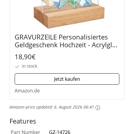
GRAVURZEILE Personalisiertes
Geldgeschenk Hochzeit - Acrylglas
mit Hochzeitsauto - Premium
18,90€
Hochzeitsgeschenke für
in stock
Brautpaar - Hochzeitsgeschenke
Geld -...
Jetzt kaufen
Amazon.de
Amazon price updated:
6. August 2026 06:41
Features
Part Number
GZ-14726