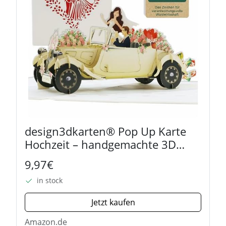
design3dkarten® Pop Up Karte
Hochzeit – handgemachte 3D
Hochzeitskarte fürs Brautpaar als
9,97€
Glückwunschkarte,
in stock
Geldgeschenk,
Hochzeitsgeschenk oder
Jetzt kaufen
Gutschein...
Amazon.de